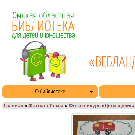
О библиотеке
Главная
»
Фотоальбомы
»
Фотоконкурс «Дети и деньг