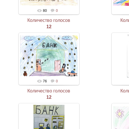
80
0
Количество голосов
Кол
12
76
0
Количество голосов
Кол
12