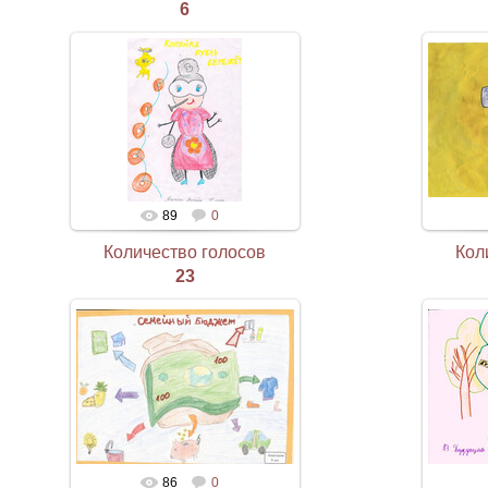
6
89
0
Количество голосов
Кол
23
86
0