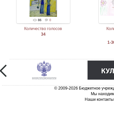
86
0
Количество голосов
Кол
34
1-3
© 2009-2026 Бюджетное учрежд
Мы находимс
Наши контакты: