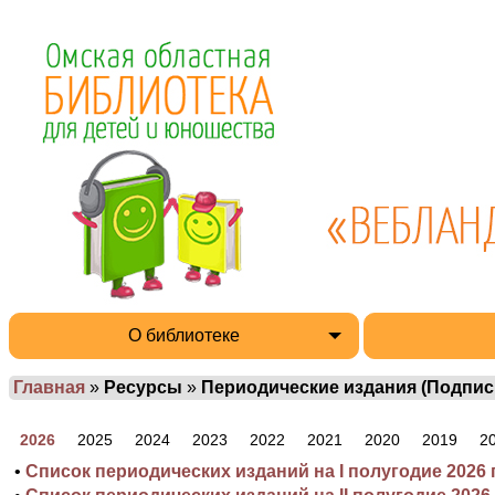
О библиотеке
Главная
»
Ресурсы
»
Периодические издания (Подпис
2026
2025
2024
2023
2022
2021
2020
2019
2
•
Список периодических изданий на I полугодие 2026 