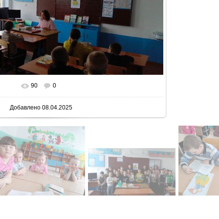
90
0
 реальном размере
800x351
/ 49.2Kb
Добавлено
08.04.2025