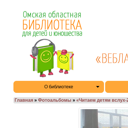
О библиотеке
Главная
»
Фотоальбомы
»
«Читаем детям вслух-