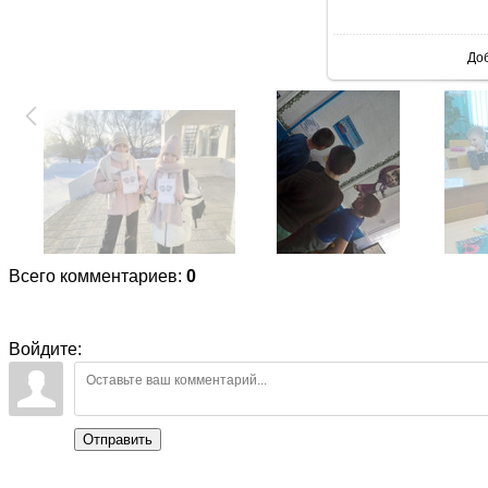
В реаль
До
Всего комментариев
:
0
Войдите:
Отправить