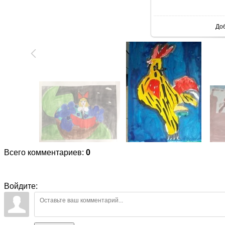
В реаль
До
Всего комментариев
:
0
Войдите: