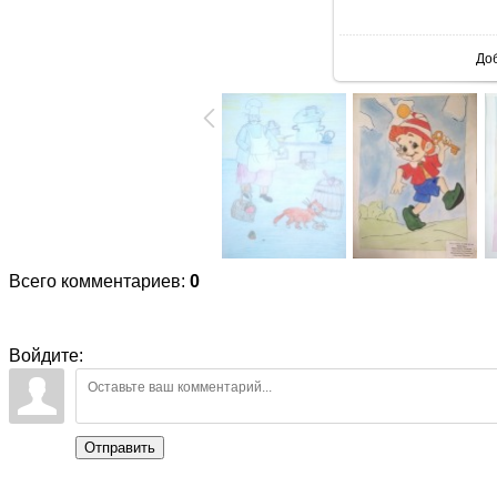
В реаль
До
Всего комментариев
:
0
Войдите:
Отправить