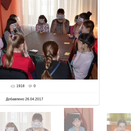
1918
0
 реальном размере
640x432
/ 109.4Kb
Добавлено
26.04.2017