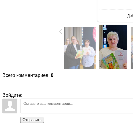
В реаль
До
Всего комментариев
:
0
Войдите:
Отправить