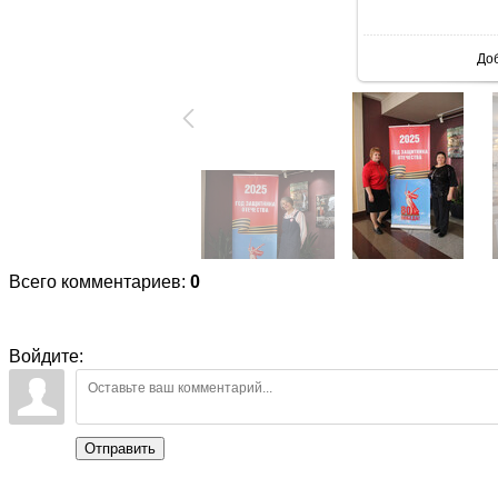
В реаль
До
Всего комментариев
:
0
Войдите:
Отправить