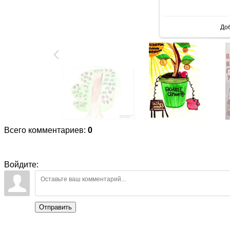
В реаль
До
Всего комментариев
:
0
Войдите:
Отправить