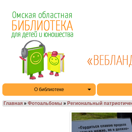
О библиотеке
Главная
»
Фотоальбомы
»
Региональный патриотиче