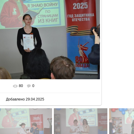
80
0
 реальном размере
800x530
/ 75.7Kb
Добавлено
29.04.2025