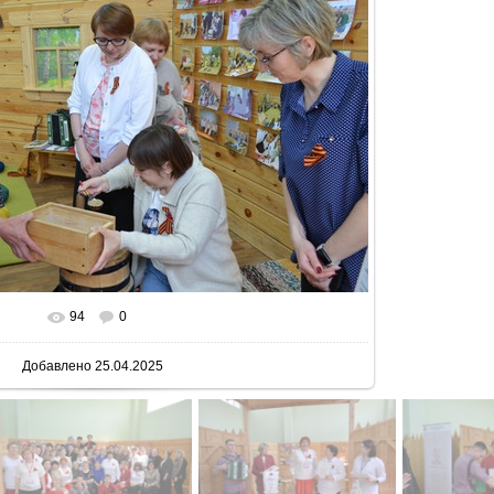
94
0
 реальном размере
800x530
/ 124.2Kb
Добавлено
25.04.2025