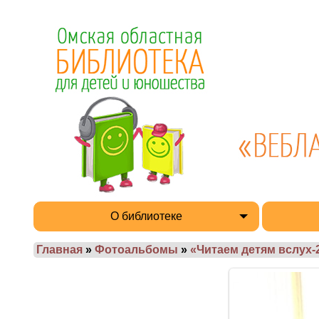
О библиотеке
Главная
»
Фотоальбомы
»
«Читаем детям вслух-