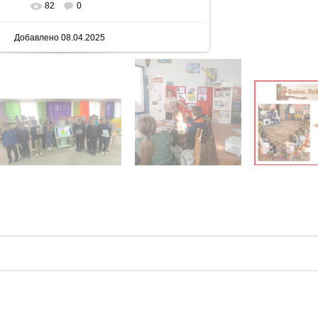
82
0
 реальном размере
600x730
/ 73.5Kb
Добавлено
08.04.2025