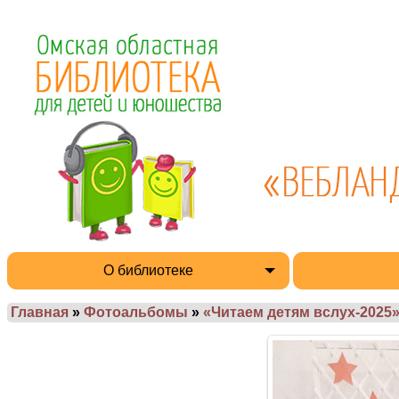
О библиотеке
Главная
»
Фотоальбомы
»
«Читаем детям вслух-2025