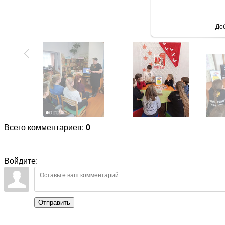
В реаль
До
Всего комментариев
:
0
Войдите:
Отправить