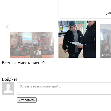
В реаль
До
Всего комментариев
:
0
Войдите:
Отправить