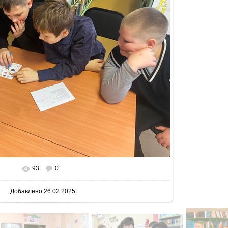
93
0
 реальном размере
800x600
/ 146.3Kb
Добавлено
26.02.2025