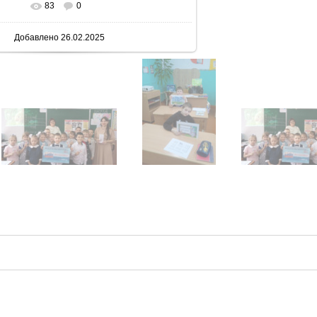
83
0
 реальном размере
600x800
/ 94.9Kb
Добавлено
26.02.2025