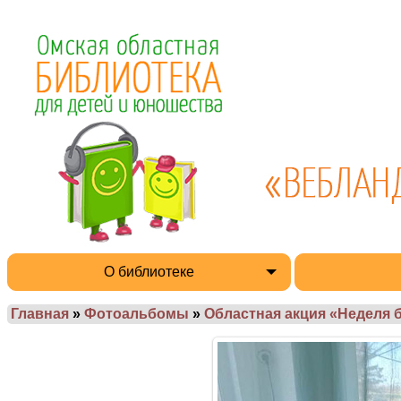
О библиотеке
Главная
»
Фотоальбомы
»
Областная акция «Неделя 