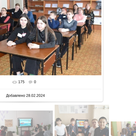
175
0
 реальном размере
800x502
/ 102.1Kb
Добавлено
28.02.2024