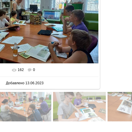
162
0
 реальном размере
800x450
/ 87.7Kb
Добавлено
13.06.2023