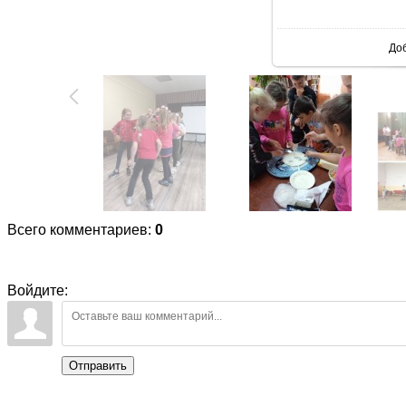
В реаль
До
Всего комментариев
:
0
Войдите:
Отправить