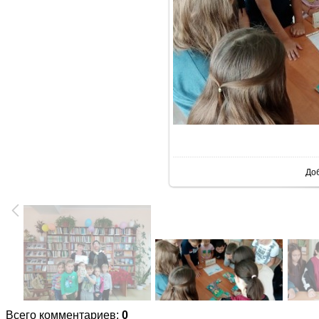
В реаль
До
Всего комментариев
:
0