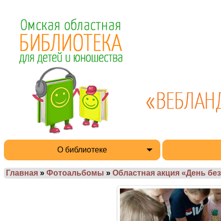
О библиотеке
Главная
»
Фотоальбомы
»
Областная акция «День без