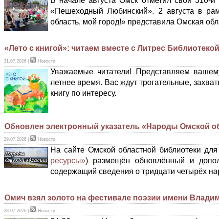
В начале августа Омск отметил свой 310-й
«Пешеходный Любинский». 2 августа в ра
область, мой город!» представила Омская об
«Лето с книгой»: читаем вместе с Литрес Библиотеко
31.07.2026
|
Новости
Уважаемые читатели! Представляем вашем
летнее время. Вас ждут трогательные, захв
книгу по интересу.
Обновлен электронный указатель «Народы Омской о
29.07.2026
|
Новости
На сайте Омской областной библиотеки для
ресурсы»
) размещён обновлённый и допо
содержащий сведения о тридцати четырёх на
Омич взял золото на фестивале поэзии имени Влади
28.07.2026
|
Новости