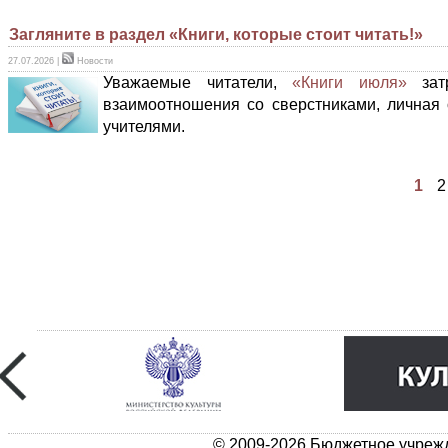
Загляните в раздел «Книги, которые стоит читать!»
27.07.2026
|
Новости
Уважаемые читатели,
«Книги июля»
затр
взаимоотношения со сверстниками, личная о
учителями.
1
2
© 2009-2026 Бюджетное учрежд