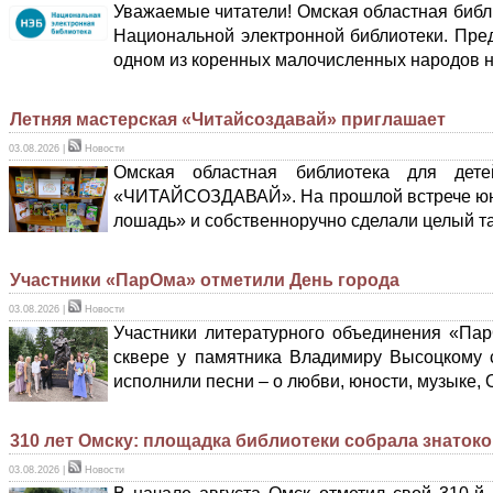
Уважаемые читатели! Омская областная библ
Национальной электронной библиотеки. Пре
одном из коренных малочисленных народов 
Летняя мастерская «Читайсоздавай» приглашает
03.08.2026
|
Новости
Омская областная библиотека для дет
«ЧИТАЙСОЗДАВАЙ». На прошлой встрече юны
лошадь» и собственноручно сделали целый 
Участники «ПарОма» отметили День города
03.08.2026
|
Новости
Участники литературного объединения «Пар
сквере у памятника Владимиру Высоцкому с
исполнили песни – о любви, юности, музыке, 
310 лет Омску: площадка библиотеки собрала знатоко
03.08.2026
|
Новости