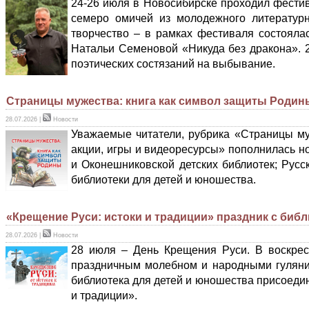
24-26 июля в Новосибирске проходил фестив
семеро омичей из молодежного литератур
творчество – в рамках фестиваля состояла
Натальи Семеновой «Никуда без дракона». 
поэтических состязаний на выбывание.
Страницы мужества: книга как символ защиты Родин
28.07.2026
|
Новости
Уважаемые читатели, рубрика «Страницы му
акции, игры и видеоресурсы» пополнилась 
и Оконешниковской детских библиотек; Русс
библиотеки для детей и юношества.
«Крещение Руси: истоки и традиции» праздник с биб
28.07.2026
|
Новости
28 июля – День Крещения Руси. В воскрес
праздничным молебном и народными гуляния
библиотека для детей и юношества присоедин
и традиции».