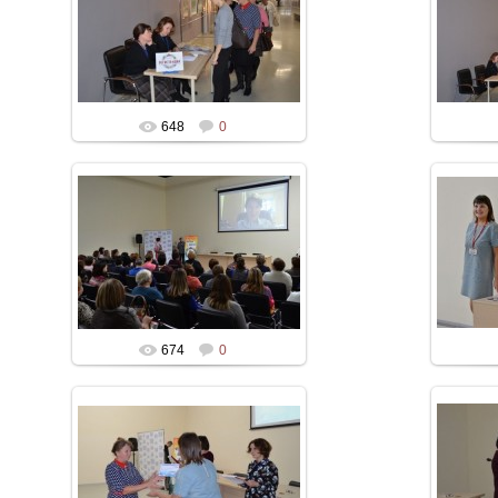
648
0
674
0