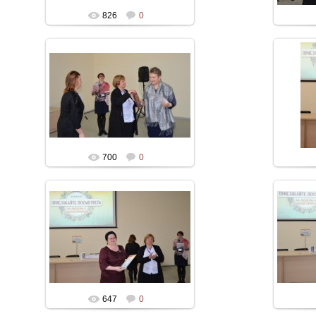
826
0
700
0
647
0