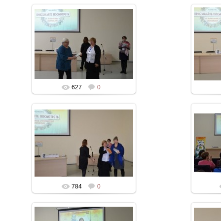
627
0
784
0