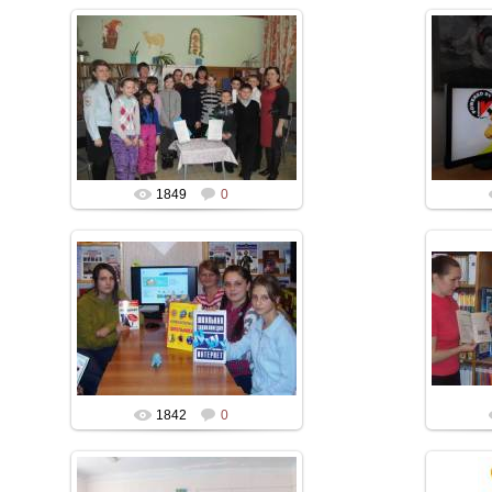
1849
0
1842
0