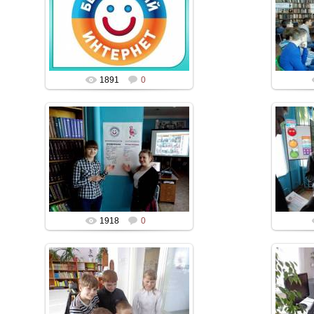
1891
0
1918
0