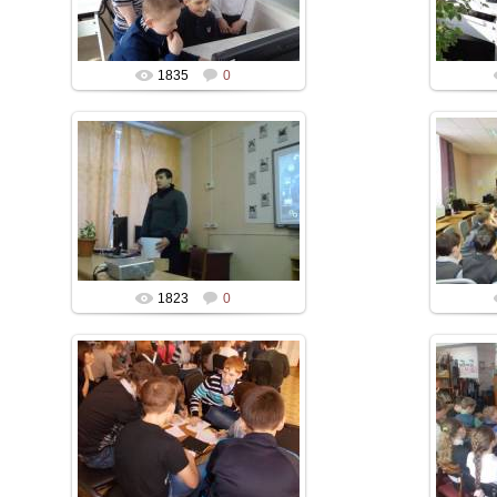
1835
0
1823
0