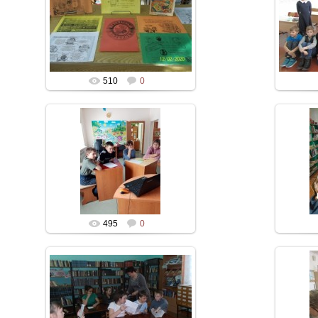
510
0
495
0