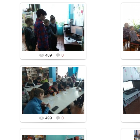
489
0
499
0