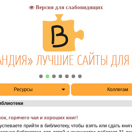
Версия для слабовидящих
Ресурсы
Коллегам
иблиотеки
, горячего чая и хороших книг!
спеваете прийти в библиотеку, чтобы взять или сдать книги