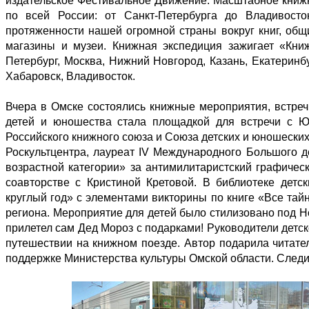
издательское Фестивальное Движение. Масштабное книжно
по всей России: от Санкт-Петербурга до Владивост
протяженности нашей огромной страны вокруг книг, общи
магазины и музеи. Книжная экспедиция зажигает «Кни
Петербург, Москва, Нижний Новгород, Казань, Екатеринбу
Хабаровск, Владивосток.
Вчера в Омске состоялись книжные мероприятия, встречи
детей и юношества стала площадкой для встречи с Ю
Российского книжного союза и Союза детских и юношески
Роскультцентра, лауреат IV Международного Большого д
возрастной категории» за антимилитаристский графичес
соавторстве с Кристиной Кретовой. В библиотеке детс
круглый год» с элементами викторины по книге «Все тай
региона. Мероприятие для детей было стилизовано под Но
прилетел сам Дед Мороз с подарками! Руководители детс
путешествии на книжном поезде. Автор подарила читате
поддержке Министерства культуры Омской области. След