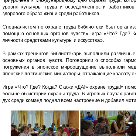
приурочена к Международному дню охраны труда, кото
уровня культуры труда и осведомленности работников
здорового образа жизни среди работников.
Специалистом по охране труда библиотеки был организ
помощью основных органов чувств», игра «Что? Где? К
личности средствами культуры и искусства».
В рамках тренингов библиотекари выполнили различны
основных органов чувств. Поговорили о способах гармо
погружения в японское мироощущение выполнили меди
японские поэтические миниатюры, отражающие красоту о
Игра «Что? Где? Когда? Скажи «ДА!» охране труда!» пом
больше об истории охраны труда. В игровых паузах рабо
дух среди команд поднял всем настроение и добавил мот