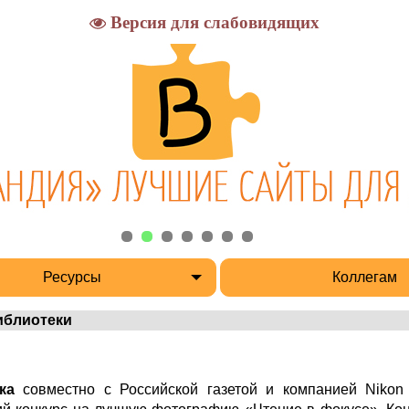
Версия для слабовидящих
Ресурсы
Коллегам
иблиотеки
ка
совместно с Российской газетой и компанией Nikon