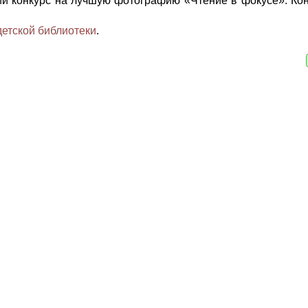
й конкурс на лучшую фотографию «Чтение в фокусе». Ко
детской библиотеки
.