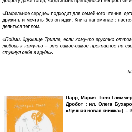
доброту даже тогда, когда жизнь преподносит непростые 
«Вафельное сердце» подходит для семейного чтения: дети
дружить и мечтать без оглядки. Книга напоминает: наст
делиться теплом.
«Пойми, дружище Трилле, если кому-то грустно оттого
любовь к кому-то – это самое-самое прекрасное на свет
стукнул себя в грудь»
.
ht
Парр, Мария. Тоня Глиммерд
Дробот ; ил. Олега Бухаров
«Лучшая новая книжка»). – I