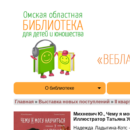
О библиотеке
Главная
»
Выставка новых поступлений
»
II ква
Михневич Ю., Чему я мо
Иллюстратор Татьяна Укле
Надежда Ладыгина-Котс –