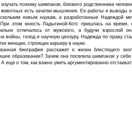
изучать психику шимпанзе, близкого родственника человек
 у животных есть зачатки мышления. Ее работы и выводы 
ескольким новым наукам, а разработанные Надеждой ме
 При этом юность Ладыгиной-Котс пришлась на время, к
сильно отличалось от мужского, а будучи взрослой о
на войны, голод и научную цензуру. Надежда по праву ст
их женщин, строящих карьеру в науке.
ованная биография расскажет о жизни блестящего зооп
рошее образование? Зачем она поселила шимпанзе у себя
А еще о том, как важно уметь аргументированно отстаиват