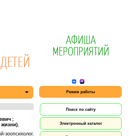
Режим работы
Поиск по сайту
евич ;
Электронный каталог
 жизни).
й-зоопсихолог.