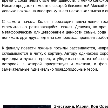
время с событиями столетней давности. Именно сапфиры
Никите предстоит вместе с сестрой-близняшкой Милкой и 
девочка похожа на иностранку, знает несколько языков и
С самого начала Колетт производит впечатление гос
стремительно развивающийся сюжет. Девочка, котора
метафорическим олицетворением ценности семьи, рода и
понимать друг друга, идти на компромисс, проявлять забот
К финалу повести ложные посылы рассеиваются, непра
складываются в чёткую картину. Автору одинаково хор
природы и чувств героев, и убедительность их образов
историей, в которой присутствует и мистика, и фо
замечательные, удивительно правдоподобные герои.
Энгстранд, Мария. Код Орес