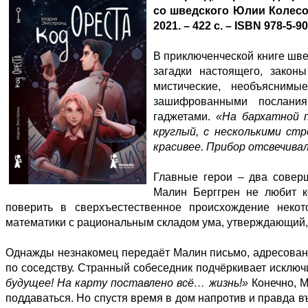
со шведского Юлии Колесово
2021. – 422 с. – ISBN 978-5-
В приключенческой книге шв
загадки настоящего, закон
мистические, необъяснимы
зашифрованными послания
гаджетами.
«На бархатной 
круглый, с несколькими ст
красивее. Прибор отсвечива
Главные герои – два совер
Малин Берггрен не любит к
поверить в сверхъестественное происхождение неко
математики с рациональным складом ума, утверждающий, 
Однажды незнакомец передаёт Малин письмо, адресова
по соседству. Странный собеседник подчёркивает исклю
будущее! На карту поставлено всё… жизнь!»
Конечно, М
поддаваться. Но спустя время в дом напротив и правда 