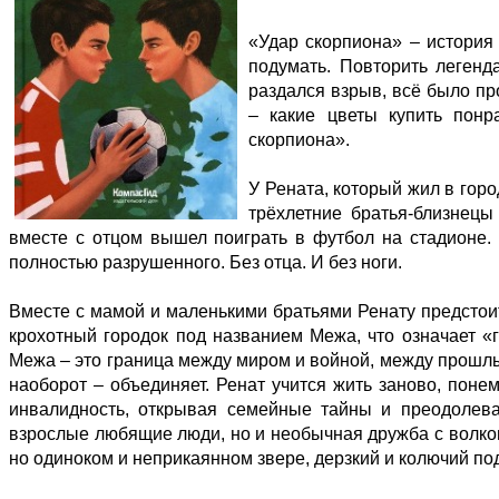
«Удар скорпиона» – история 
подумать. Повторить легенд
раздался взрыв, всё было п
– какие цветы купить понр
скорпиона».
У Рената, который жил в гор
трёхлетние братья-близнецы
вместе с отцом вышел поиграть в футбол на стадионе. 
полностью разрушенного. Без отца. И без ноги.
Вместе с мамой и маленькими братьями Ренату предстоит
крохотный городок под названием Межа, что означает «г
Межа – это граница между миром и войной, между прошлым
наоборот – объединяет. Ренат учится жить заново, поне
инвалидность, открывая семейные тайны и преодолева
взрослые любящие люди, но и необычная дружба с волком
но одиноком и неприкаянном звере, дерзкий и колючий по