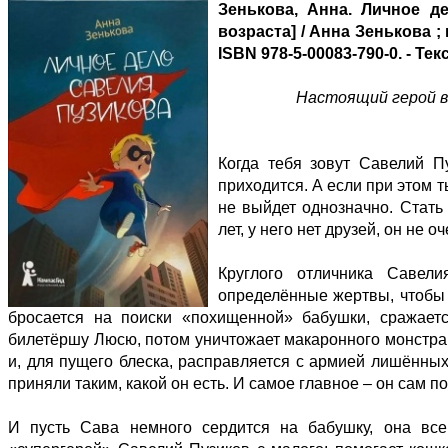
Зенькова, Анна. Личное д
возраста] / Анна Зенькова ; и
ISBN 978-5-00083-790-0. - Те
Настоящий герой во
Когда тебя зовут Савелий Пу
приходится. А если при этом т
не выйдет однозначно. Стать
лет, у него нет друзей, он не
Круглого отличника Савели
определённые жертвы, чтобы 
бросается на поиски «похищенной» бабушки, сражает
билетёршу Люсю, потом уничтожает макаронного монстра 
и, для пущего блеска, расправляется с армией лишённых
приняли таким, какой он есть. И самое главное – он сам п
И пусть Сава немного сердится на бабушку, она все