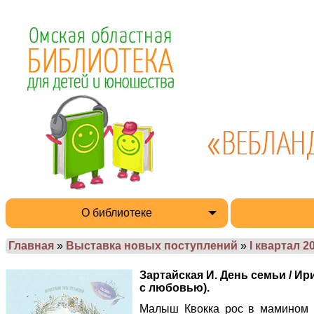
О библиотеке
Главная
»
Выставка новых поступлений
»
I квартал 2
Зартайская И. День семьи / Ирин
с любовью).
Малыш Квокка рос в мамином к