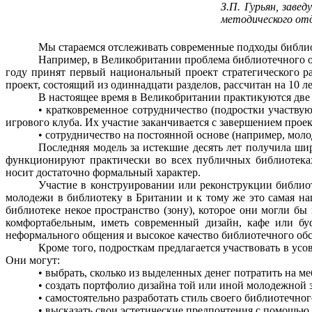
З.П. Гурьян, заве
методического от
Мы стараемся отслеживать современные подходы библио
Например, в Великобритании проблема библиотечного о
году принят первый национальный проект стратегического р
проект, состоящий из одиннадцати разделов, рассчитан на 10 ле
В настоящее время в Великобритании практикуются две
• кратковременное сотрудничество (подростки участву
игрового клуба. Их участие заканчивается с завершением проек
• сотрудничество на постоянной основе (например, мол
Последняя модель за истекшие десять лет получила ш
функционируют практически во всех публичных библиотеках
носит достаточно формальный характер.
Участие в конструировании или реконструкции библио
молодежи в библиотеку в Британии и к тому же это самая на
библиотеке некое пространство (зону), которое они могли бы
комфортабельным, иметь современный дизайн, кафе или бу
неформального общения и высокое качество библиотечного об
Кроме того, подросткам предлагается участвовать в у
Они могут:
• выбрать, сколько из выделенных денег потратить на ме
• создать портфолио дизайна той или иной молодежной 
• самостоятельно разработать стиль своего библиотечног
• высказать свои эстетические предпочтения с помощью