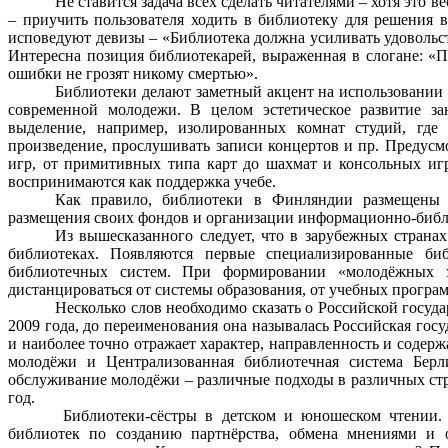
Не ставится задача всех сделать читателями – хотя это 
– приучить пользователя ходить в библиотеку для решения в
исповедуют девизы – «Библиотека должна усиливать удовольст
Интересна позиция библиотекарей, выраженная в слогане: «
ошибки не грозят никому смертью».
Библиотеки делают заметный акцент на использовании му
современной молодежи. В целом эстетическое развитие з
выделение, например, изолированных комнат студий, где
произведение, прослушивать записи концертов и пр. Предусм
игр, от примитивных типа карт до шахмат и консольных иг
воспринимаются как поддержка учебе.
Как правило, библиотеки в Финляндии размещены в
размещения своих фондов и организации информационно-библ
Из вышесказанного следует, что в зарубежных стран
библиотеках. Появляются первые специализированные би
библиотечных систем. При формировании «молодёжных з
дистанцироваться от системы образования, от учебных програ
Несколько слов необходимо сказать о Российской госуда
2009 года, до переименования она называлась Российская гос
и наиболее точно отражает характер, направленность и содерж
молодёжи и Централизованная библиотечная система Берл
обслуживание молодёжи – различные подходы в различных ст
год.
Библиотеки-сёстры в детском и юношеском чтении.
библиотек по созданию партнёрства, обмена мнениями и 