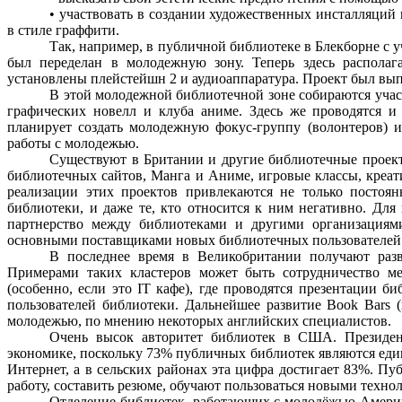
• участвовать в создании художественных инсталляци
в стиле граффити.
Так, например, в публичной библиотеке в Блекборне с у
был переделан в молодежную зону. Теперь здесь располаг
установлены плейстейшн 2 и аудиоаппаратура. Проект был вып
В этой молодежной библиотечной зоне собираются учас
графических новелл и клуба аниме. Здесь же проводятся и
планирует создать молодежную фокус-группу (волонтеров) и
работы с молодежью.
Существуют в Британии и другие библиотечные проекты
библиотечных сайтов, Манга и Аниме, игровые классы, креат
реализации этих проектов привлекаются не только постоян
библиотеки, и даже те, кто относится к ним негативно. Дл
партнерство между библиотеками и другими организациям
основными поставщиками новых библиотечных пользователей
В последнее время в Великобритании получают раз
Примерами таких кластеров может быть сотрудничество м
(особенно, если это IT кафе), где проводятся презентации 
пользователей библиотеки. Дальнейшее развитие Book Bars 
молодежью, по мнению некоторых английских специалистов.
Очень высок авторитет библиотек в США. Президен
экономике, поскольку 73% публичных библиотек являются ед
Интернет, а в сельских районах эта цифра достигает 83%. П
работу, составить резюме, обучают пользоваться новыми техно
Отделение библиотек, работающих с молодёжью Амери