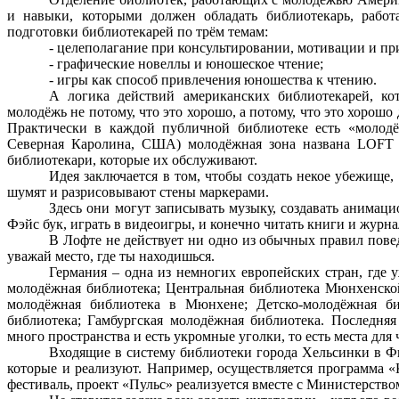
и навыки, которыми должен обладать библиотекарь, раб
подготовки библиотекарей по трём темам:
- целеполагание при консультировании, мотивации и п
- графические новеллы и юношеское чтение;
- игры как способ привлечения юношества к чтению.
А логика действий американских библиотекарей, к
молодёжь не потому, что это хорошо, а потому, что это хорошо
Практически в каждой публичной библиотеке есть «молод
Северная Каролина, США) молодёжная зона названа LOFT (
библиотекари, которые их обслуживают.
Идея заключается в том, чтобы создать некое убежище,
шумят и разрисовывают стены маркерами.
Здесь они могут записывать музыку, создавать анимац
Фэйс бук, играть в видеоигры, и конечно читать книги и журна
В Лофте не действует ни одно из обычных правил повед
уважай место, где ты находишься.
Германия – одна из немногих европейских стран, где
молодёжная библиотека; Центральная библиотека Мюнхенско
молодёжная библиотека в Мюнхене; Детско-молодёжная би
библиотека; Гамбургская молодёжная библиотека. Последняя
много пространства и есть укромные уголки, то есть места для
Входящие в систему библиотеки города Хельсинки в Ф
которые и реализуют. Например, осуществляется программа «
фестиваль, проект «Пульс» реализуется вместе с Министерств