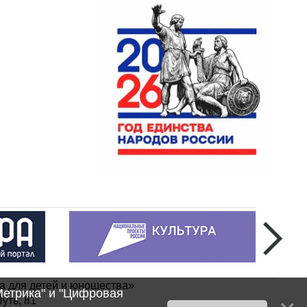
а для детей и юношества»
Метрика" и "Цифровая
уть, 81