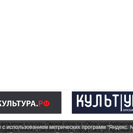
чреждение культуры Омской области «Областная библиотек
e с использованием метрических программ "Яндекс. 
одимся: 644043, Омская область, город Омск, ул. Красный П