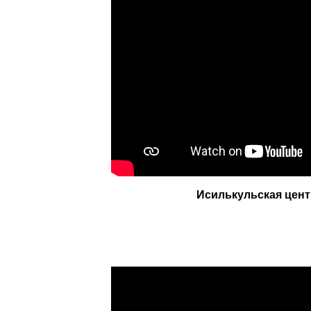
Исилькульская цент