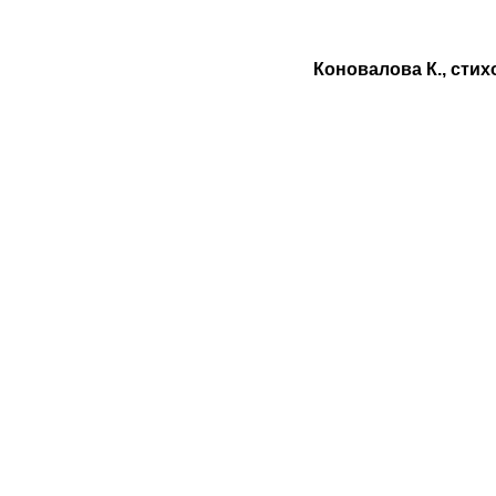
Коновалова К., сти