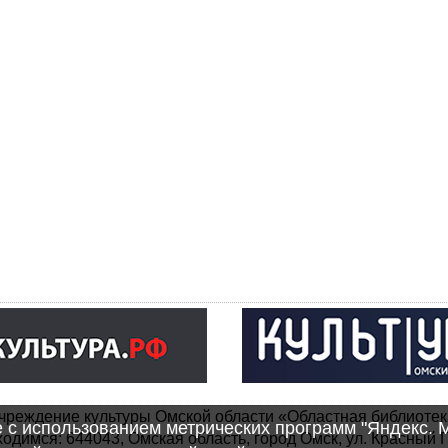
чреждение культуры Омской области «Областная библиотек
e с использованием метрических программ "Яндекс. 
одимся: 644043, Омская область, город Омск, ул. Красный П