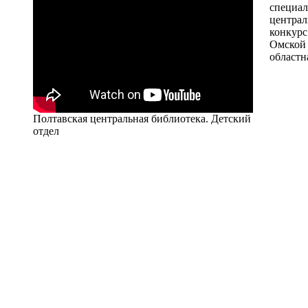
специ
централ
конкур
Омской
областн
Полтавская центральная библиотека. Детский
отдел