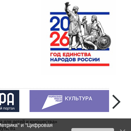
а для детей и юношества»
Метрика" и "Цифровая
уть, 81