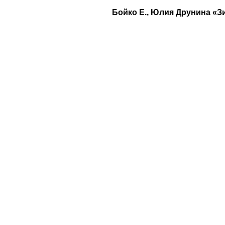
Бойко Е., Юлия Друнина «З