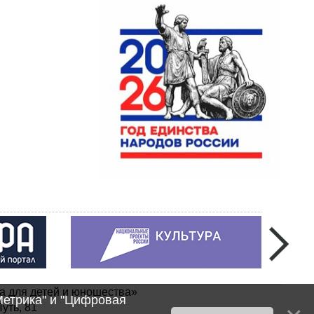
а для детей и юношества»
Метрика" и "Цифровая
уть, 81