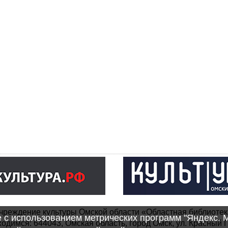
чреждение культуры Омской области «Областная библиотек
e с использованием метрических программ "Яндекс. 
одимся: 644043, Омская область, город Омск, ул. Красный П