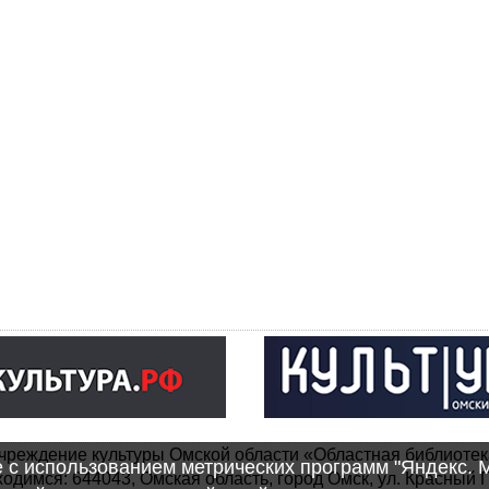
чреждение культуры Омской области «Областная библиотек
e с использованием метрических программ "Яндекс. 
одимся: 644043, Омская область, город Омск, ул. Красный П