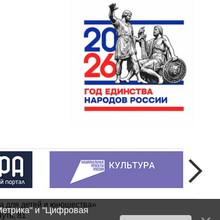
а для детей и юношества»
Метрика" и "Цифровая
уть, 81