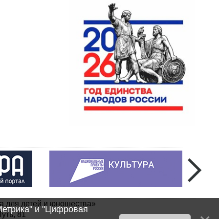
а для детей и юношества»
Метрика" и "Цифровая
уть, 81