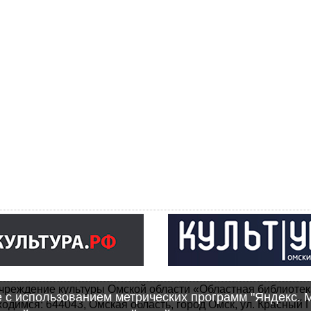
чреждение культуры Омской области «Областная библиотек
e с использованием метрических программ "Яндекс. 
одимся: 644043, Омская область, город Омск, ул. Красный П