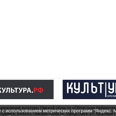
чреждение культуры Омской области «Областная библиотек
e с использованием метрических программ "Яндекс. 
одимся: 644043, Омская область, город Омск, ул. Красный П