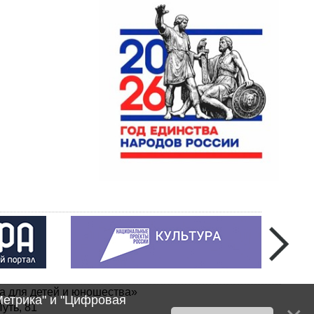
а для детей и юношества»
Метрика" и "Цифровая
уть, 81