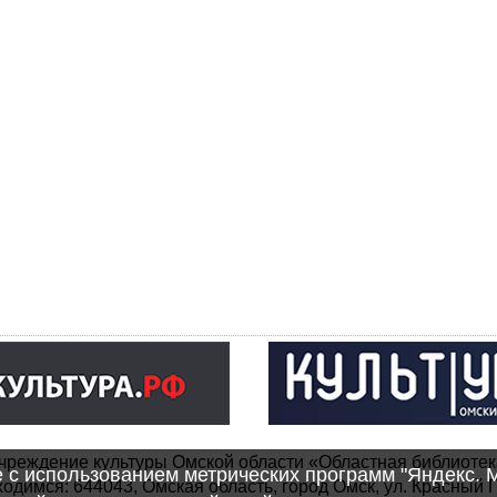
чреждение культуры Омской области «Областная библиотек
e с использованием метрических программ "Яндекс. 
одимся: 644043, Омская область, город Омск, ул. Красный П