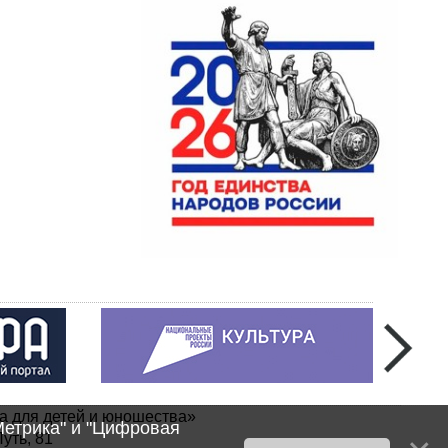
а для детей и юношества»
Метрика" и "Цифровая
уть, 81