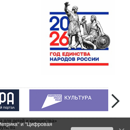
а для детей и юношества»
Метрика" и "Цифровая
уть, 81