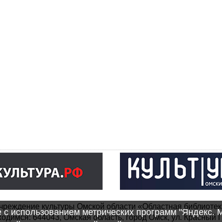
чреждение культуры Омской области «Областная библиотек
e с использованием метрических программ "Яндекс. 
одимся: 644043, Омская область, город Омск, ул. Красный П