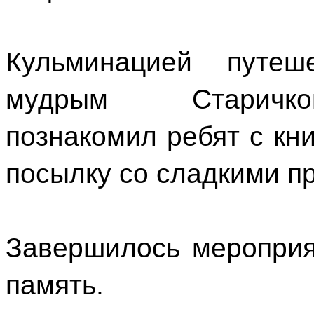
Кульминацией путеш
мудрым Старичком
познакомил ребят с кн
посылку со сладкими п
Завершилось меропри
память.